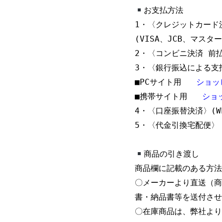
お支払方法
1・〈クレジットカード
(VISA、JCB、マス
2・〈コンビニ決済 前払
3・〈銀行振込による支払
■PCサイト用   
ショッ
■携帯サイト用   
ショ
4・〈口座振替決済〉(W
5・〈代金引換宅配便〉
商品の引き渡し
商品欄に記載のある方法
〇メーカーより直送（商
書・納品書等を送付させ
〇在庫商品は、弊社より