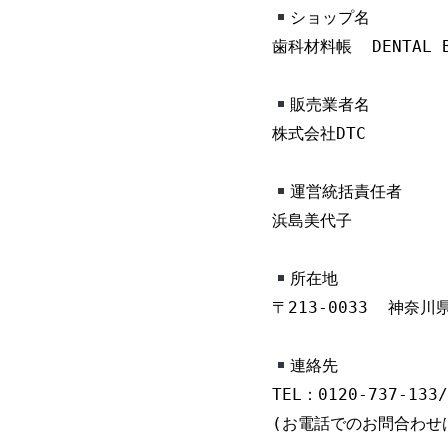
ショップ名

歯科材料帳  DENTAL B
販売業者名

株式会社DTC

運営統括責任者

浜島美代子

所在地

〒213-0033  神奈川
連絡先

TEL：0120-737-133/
(お電話でのお問合わせ